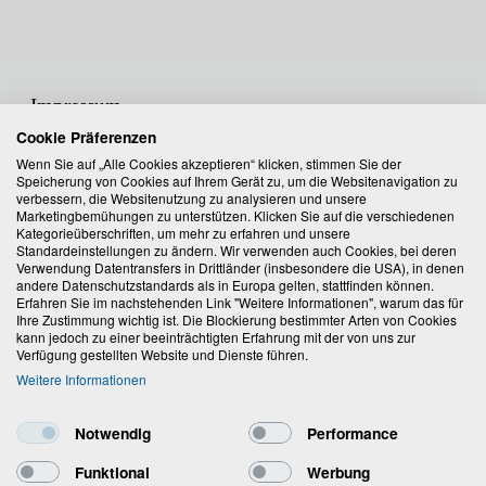
Impressum
Cookie Präferenzen
Cookie Policy
Wenn Sie auf „Alle Cookies akzeptieren“ klicken, stimmen Sie der
Speicherung von Cookies auf Ihrem Gerät zu, um die Websitenavigation zu
verbessern, die Websitenutzung zu analysieren und unsere
Datenschutzerklärung
Marketingbemühungen zu unterstützen. Klicken Sie auf die verschiedenen
Kategorieüberschriften, um mehr zu erfahren und unsere
Standardeinstellungen zu ändern. Wir verwenden auch Cookies, bei deren
Allgemeine Geschäftsbedingungen
Verwendung Datentransfers in Drittländer (insbesondere die USA), in denen
andere Datenschutzstandards als in Europa gelten, stattfinden können.
Erfahren Sie im nachstehenden Link "Weitere Informationen", warum das für
XALAX GmbH
Ihre Zustimmung wichtig ist. Die Blockierung bestimmter Arten von Cookies
Auer-Welsbach-Gasse 36
kann jedoch zu einer beeinträchtigten Erfahrung mit der von uns zur
Verfügung gestellten Website und Dienste führen.
8055 Graz, Austria
Weitere Informationen
+43 316 3170
Notwendig
Performance
office@xalax.com
Funktional
Werbung